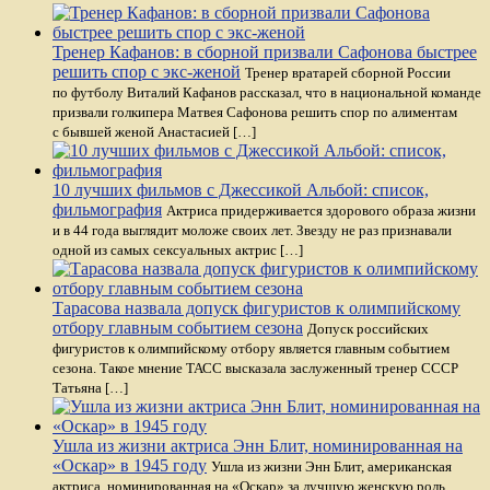
Тренер Кафанов: в сборной призвали Сафонова быстрее
решить спор с экс-женой
Тренер вратарей сборной России
по футболу Виталий Кафанов рассказал, что в национальной команде
призвали голкипера Матвея Сафонова решить спор по алиментам
с бывшей женой Анастасией […]
10 лучших фильмов с Джессикой Альбой: список,
фильмография
Актриса придерживается здорового образа жизни
и в 44 года выглядит моложе своих лет. Звезду не раз признавали
одной из самых сексуальных актрис […]
Тарасова назвала допуск фигуристов к олимпийскому
отбору главным событием сезона
Допуск российских
фигуристов к олимпийскому отбору является главным событием
сезона. Такое мнение ТАСС высказала заслуженный тренер СССР
Татьяна […]
Ушла из жизни актриса Энн Блит, номинированная на
«Оскар» в 1945 году
Ушла из жизни Энн Блит, американская
актриса, номинированная на «Оскар» за лучшую женскую роль