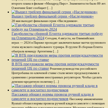
второго плана в фильме «Милдред Пирс». Знаменитости было 89 лет.
О кончине Блит сообщает […]
Вышел трейлер финальной серии «Наследников»
28 мая выходит финальная серия «Наследников».
Гандболисты сборной Египта одержали третью победу
на Олимпиаде-2024
Сегодня, 4 августа, на Олимпийских
играх — 2024 в Париже проходят заключительные матчи группового
этапа мужского гандбольного турнира. В группе В сборная Египта
обыграла команду Аргентины […]
В ВТБ предложили меры против непредсказуемости
решений ЦБ по ставке
Решения руководства российского
Центробанка по ключевой ставке стали менее предсказуемыми в
сравнении с решениями иностранных регуляторов. Чтобы сделать
денежно-кредитную политику […]
Пассажир обошел нормы провоза ручной клади в
самолете и восхитил подписчиков
Пассажир авиакомпании
Ryanair обошел нормы провоза ручной клади в самолете с помощью
простого лайфхака и восхитил подписчиков. Мужчина опубликовал