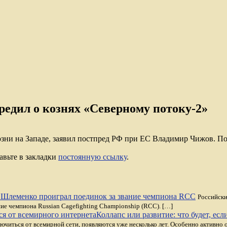
редил о кознях «Северному потоку-2»
озни на Западе, заявил постпред РФ при ЕС Владимир Чижов. По
авьте в закладки
постоянную ссылку
.
Шлеменко проиграл поединок за звание чемпиона RCC
Российски
ние чемпиона Russian Cagefighting Championship (RCC). […]
Коллапс или развитие: что будет, ес
ючиться от всемирной сети, появляются уже несколько лет. Особенно активно о