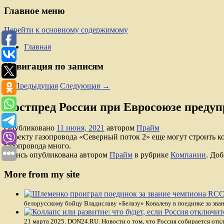
Главное меню
Перейти к основному содержимому
Главная
Навигация по записям
←
Предыдущая
Следующая
→
Постпред России при Евросоюзе предуп
Опубликовано
11 июня, 2021
автором
Прайм
Проекту газопровода «Северный поток 2» еще могут строить к
газопровода много.
Запись опубликована автором
Прайм
в рубрике
Компании
. Доб
More from my site
белорусскому бойцу Владиславу «Белазу» Ковалеву в поединке за зва
21 марта 2025. DON24.RU. Новости о том, что Россия собирается откл