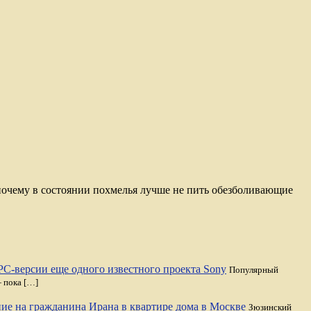
почему в состоянии похмелья лучше не пить обезболивающие
PC-версии еще одного известного проекта Sony
Популярный
— пока […]
ние на гражданина Ирана в квартире дома в Москве
Зюзинский