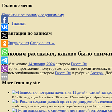
Главное меню
Перейти к основному содержимому
Главная
Навигация по записям
←
Предыдущая
Следующая
→
Бикович рассказал, каково было снима
Опубликовано
14 января, 2024
автором
Газета.Ru
Актер на протяжении полутора лет состоял в романтических о
Запись опубликована автором
Газета.Ru
в рубрике
Актеры
. До
More from my site
В 1926 году, когда Агате было 36 лет, их 12-летний брак с Арчибальд
сообщили, что молодые ученые вуза разработали «умный» ортез, кото