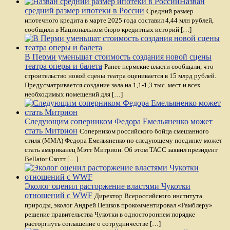
Назван
средний размер ипотеки в России
Средний размер
ипотечного кредита в марте 2025 года составил 4,44 млн рублей,
сообщили в Национальном бюро кредитных историй […]
В Перми уменьшат стоимость создания новой сцены
театра оперы и балета
Ранее пермские власти сообщали, что
строительство новой сцены театра оценивается в 15 млрд рублей.
Предусматривается создание зала на 1,1-1,3 тыс. мест и всех
необходимых помещений для […]
Следующим соперником Федора Емельяненко может
стать Митрион
Соперником российского бойца смешанного
стиля (ММА) Федора Емельяненко по следующему поединку может
стать американец Мэтт Митрион. Об этом ТАСС заявил президент
Bellator Скотт […]
Эколог оценил расторжение властями Чукотки
отношений с WWF
Директор Всероссийского института
природы, эколог Андрей Пешков прокомментировал «Рамблеру»
решение правительства Чукотки в одностороннем порядке
расторгнуть соглашение о сотрудничестве […]