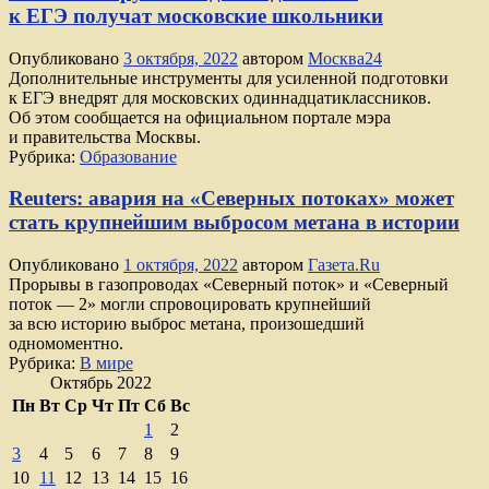
к ЕГЭ получат московские школьники
Опубликовано
3 октября, 2022
автором
Москва24
Дополнительные инструменты для усиленной подготовки
к ЕГЭ внедрят для московских одиннадцатиклассников.
Об этом сообщается на официальном портале мэра
и правительства Москвы.
Рубрика:
Образование
Reuters: авария на «Северных потоках» может
стать крупнейшим выбросом метана в истории
Опубликовано
1 октября, 2022
автором
Газета.Ru
Прорывы в газопроводах «Северный поток» и «Северный
поток — 2» могли спровоцировать крупнейший
за всю историю выброс метана, произошедший
одномоментно.
Рубрика:
В мире
Октябрь 2022
Пн
Вт
Ср
Чт
Пт
Сб
Вс
1
2
3
4
5
6
7
8
9
10
11
12
13
14
15
16