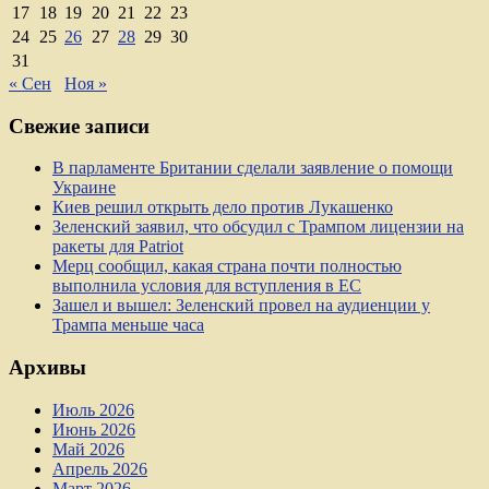
17
18
19
20
21
22
23
24
25
26
27
28
29
30
31
« Сен
Ноя »
Свежие записи
В парламенте Британии сделали заявление о помощи
Украине
Киев решил открыть дело против Лукашенко
Зеленский заявил, что обсудил с Трампом лицензии на
ракеты для Patriot
Мерц сообщил, какая страна почти полностью
выполнила условия для вступления в ЕС
Зашел и вышел: Зеленский провел на аудиенции у
Трампа меньше часа
Архивы
Июль 2026
Июнь 2026
Май 2026
Апрель 2026
Март 2026