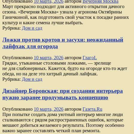
Опубликовано
10 марта, 2026
автором
Вечерняя Москва
Март прекрасно подходит для активного открытия дачного
сезона. «Вечерняя Москва» узнала у агронома Октябрины
Ганичкиной, как подготовить свой участок к посадке ранних
культур и какие семена лучше выбрать.
Рубрика:
Дом и сад
Ложки против кротов и засухи: неожиданный
лайфхак для огорода
Опубликовано
10 марта, 2026
автором
ГлагоL
Грядки, утыканные столовыми ложками, — зрелище
не для слабонервных. Кажется, будто на огороде кто-то ждет
обеда, но на деле это хитрый дачный лайфхак.
Рубрика:
Дом и сад
Дизайнер Боровская: при создании интерьера
нужно заранее продумывать концепцию
Опубликовано
10 марта, 2026
автором
Газета.Ru
При попытке создать дома уютный интерьер многие люди
сталкиваются с рядом распространенных ошибок, которые
мешают добиться желаемого результата. Поэтому особенно
важно заранее составлять четкий план ремонта.