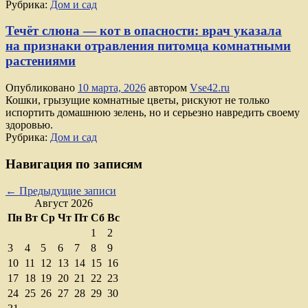
Рубрика:
Дом и сад
Течёт слюна — кот в опасности: врач указала
на признаки отравления питомца комнатными
растениями
Опубликовано
10 марта, 2026
автором
Vse42.ru
Кошки, грызущие комнатные цветы, рискуют не только
испортить домашнюю зелень, но и серьезно навредить своему
здоровью.
Рубрика:
Дом и сад
Навигация по записям
←
Предыдущие записи
Август 2026
Пн
Вт
Ср
Чт
Пт
Сб
Вс
1
2
3
4
5
6
7
8
9
10
11
12
13
14
15
16
17
18
19
20
21
22
23
24
25
26
27
28
29
30