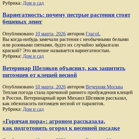
Рубрика:
Дом и сад
Вариегатность: почему пестрые растения стоят
бешеных денег
Опубликовано
10 марта, 2026
автором
ГлагоL
Вы когда-нибудь замечали растения с необычными белыми
или розовыми пятнами, будто их случайно забрызгали
краской? Это явление называется вариегатностью.
Рубрика:
Дом и сад
Ветеринар Шеляков объяснил, как защитить
питомцев от клещей весной
Опубликовано
10 марта, 2026
автором
Вечерняя Москва
Теплая погода стала причиной раннего пробуждения клещей
в России. Ветеринарный врач Михаил Шеляков рассказал,
как обезопасить питомцев весной от паразитов.
Рубрика:
Дом и сад
«Горячая пора»: агроном рассказала,
как подготовить огород к весенней посадке